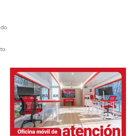
ndo
to.