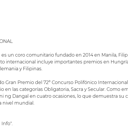
IONAL
es un coro comunitario fundado en 2014 en Manila, Filipin
o internacional incluye importantes premios en Hungría, I
lemania y Filipinas.
do Gran Premio del 72º Concurso Polifónico Internacional 
o en las categorías Obligatoria, Sacra y Secular. Como 
 Ani ng Dangal en cuatro ocasiones, lo que demuestra s
a nivel mundial.
Info".