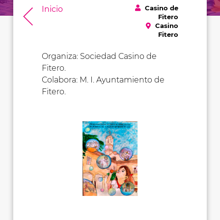
Casino de
Inicio
Fitero
Casino
Fitero
Organiza: Sociedad Casino de
Fitero.
Colabora: M. I. Ayuntamiento de
Fitero.